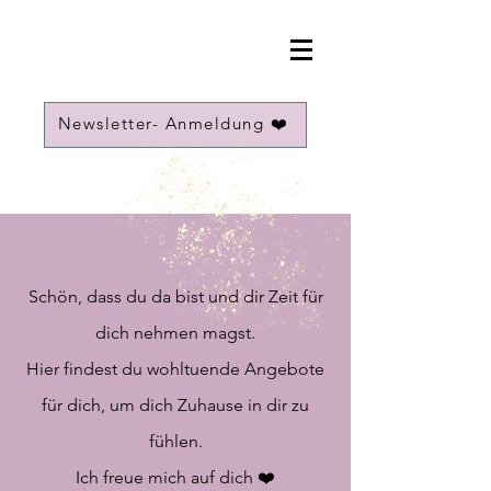
Newsletter- Anmeldung ❤️
Schön, dass du da bist und dir Zeit für
dich nehmen magst.
Hier findest du wohltuende Angebote
für dich, um dich Zuhause in dir zu
fühlen.
Ich freue mich auf dich ❤️